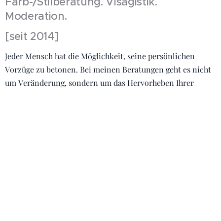
Farb-/Stilberatung. Visagistik.
Moderation.
[seit 2014]
Jeder Mensch hat die Möglichkeit, seine persönlichen
Vorzüge zu betonen. Bei meinen Beratungen geht es nicht
um Veränderung, sondern um das Hervorheben Ihrer
individuellen Vorzüge. Ein authentisches und nachhaltiges
Ergebnis ist Ihnen garantiert - maßgeschneidert auf Ihre
jeweilige Lebenssituation.
Ich bin auf folgende Themen spezialisiert:
FARBBERATUNG - STILBERATUNG - TYPBERATUNG